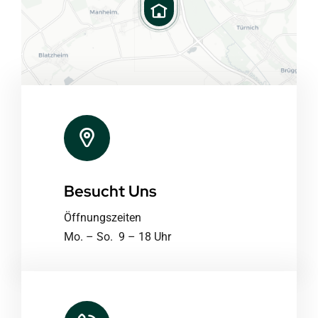
Besucht Uns
Leaflet
|
Map tiles by
CARTO
, under
CC BY 3.0
. Data by
OpenStreetMap
, under ODbL.
Öffnungszeiten
Mo. – So. 9 – 18 Uhr